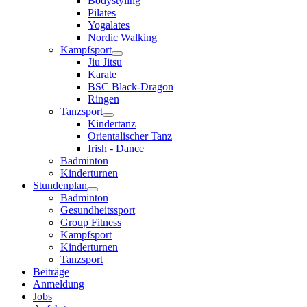
Bodystyling
Pilates
Yogalates
Nordic Walking
Kampfsport
Jiu Jitsu
Karate
BSC Black-Dragon
Ringen
Tanzsport
Kindertanz
Orientalischer Tanz
Irish - Dance
Badminton
Kinderturnen
Stundenplan
Badminton
Gesundheitssport
Group Fitness
Kampfsport
Kinderturnen
Tanzsport
Beiträge
Anmeldung
Jobs