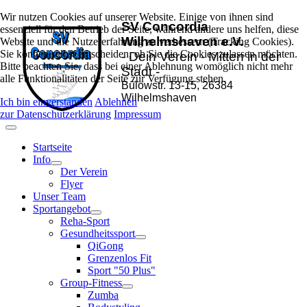
Wir nutzen Cookies auf unserer Website. Einige von ihnen sind
SV Concordia
essenziell für den Betrieb der Seite, während andere uns helfen, diese
Wilhelmshaven e.V.
Website und die Nutzererfahrung zu verbessern (Tracking Cookies).
Sie können selbst entscheiden, ob Sie die Cookies zulassen möchten.
- Dein Verein - Mitten in der
Bitte beachten Sie, dass bei einer Ablehnung womöglich nicht mehr
Stadt -
alle Funktionalitäten der Seite zur Verfügung stehen.
Bülowstr. 13-15, 26384
Wilhelmshaven
Ich bin einverstanden
Ablehnen
zur Datenschutzerklärung
Impressum
Startseite
Info
Der Verein
Flyer
Unser Team
Sportangebot
Reha-Sport
Gesundheitssport
QiGong
Grenzenlos Fit
Sport "50 Plus"
Group-Fitness
Zumba