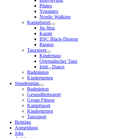
Bodystyling
Pilates
Yogalates
Nordic Walking
Kampfsport
Jiu Jitsu
Karate
BSC Black-Dragon
Ringen
Tanzsport
Kindertanz
Orientalischer Tanz
Irish - Dance
Badminton
Kinderturnen
Stundenplan
Badminton
Gesundheitssport
Group Fitness
Kampfsport
Kinderturnen
Tanzsport
Beiträge
Anmeldung
Jobs