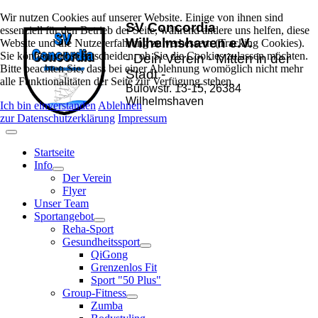
Wir nutzen Cookies auf unserer Website. Einige von ihnen sind
SV Concordia
essenziell für den Betrieb der Seite, während andere uns helfen, diese
Wilhelmshaven e.V.
Website und die Nutzererfahrung zu verbessern (Tracking Cookies).
Sie können selbst entscheiden, ob Sie die Cookies zulassen möchten.
- Dein Verein - Mitten in der
Bitte beachten Sie, dass bei einer Ablehnung womöglich nicht mehr
Stadt -
alle Funktionalitäten der Seite zur Verfügung stehen.
Bülowstr. 13-15, 26384
Wilhelmshaven
Ich bin einverstanden
Ablehnen
zur Datenschutzerklärung
Impressum
Startseite
Info
Der Verein
Flyer
Unser Team
Sportangebot
Reha-Sport
Gesundheitssport
QiGong
Grenzenlos Fit
Sport "50 Plus"
Group-Fitness
Zumba